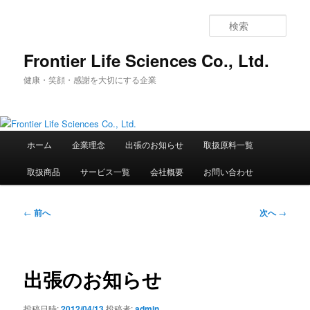
メ
イ
検
ン
索
コ
Frontier Life Sciences Co., Ltd.
ン
健康・笑顔・感謝を大切にする企業
テ
ン
ツ
へ
メ
移
ホーム
企業理念
出張のお知らせ
取扱原料一覧
イ
動
ン
取扱商品
サービス一覧
会社概要
お問い合わせ
メ
ニ
ュ
投
←
前へ
次へ
→
ー
稿
ナ
ビ
ゲ
出張のお知らせ
ー
シ
投稿日時:
2012/04/13
投稿者:
admin