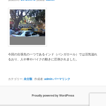
ョ
ン
今回の出張先の一つであるインド（バンガロール）では活気溢れ
るおり、人や車やバイクの動きに圧倒されました。
カテゴリー:
未分類
作成者:
admin
パーマリンク
Proudly powered by WordPress