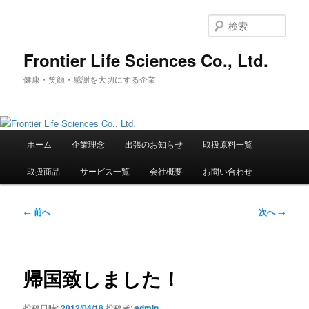
メ
イ
検
ン
索
コ
Frontier Life Sciences Co., Ltd.
ン
健康・笑顔・感謝を大切にする企業
テ
ン
ツ
へ
メ
移
ホーム
企業理念
出張のお知らせ
取扱原料一覧
イ
動
ン
取扱商品
サービス一覧
会社概要
お問い合わせ
メ
ニ
ュ
投
←
前へ
次へ
→
ー
稿
ナ
ビ
ゲ
帰国致しました！
ー
シ
投稿日時:
2012/04/18
投稿者:
admin