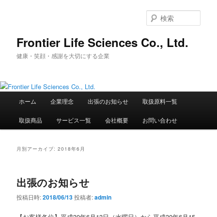
メ
サ
イ
ブ
検
ン
コ
索
コ
ン
Frontier Life Sciences Co., Ltd.
ン
テ
健康・笑顔・感謝を大切にする企業
テ
ン
ン
ツ
ツ
へ
へ
移
メ
移
動
ホーム
企業理念
出張のお知らせ
取扱原料一覧
イ
動
ン
取扱商品
サービス一覧
会社概要
お問い合わせ
メ
ニ
ュ
月別アーカイブ:
2018年6月
ー
出張のお知らせ
投稿日時:
2018/06/13
投稿者:
admin
【お客様各位】平成30年6月13日（水曜日）から平成30年6月15