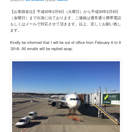
ョ
ン
【お客様各位】平成30年2月6日（火曜日）から平成30年2月9日
（金曜日）まで出張に出ております。ご連絡は通常通り携帯電話
もしくはメールで対応させて頂きます。以上、宜しくお願い致し
ます。
Kindly be informed that I will be out of office from February 6 to 9
‘2018. All emails will be replied asap.