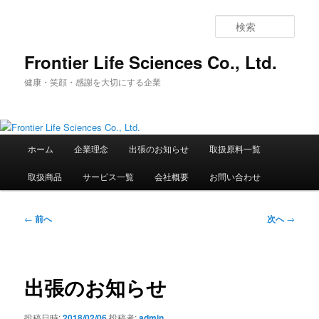
メ
イ
検
ン
索
コ
Frontier Life Sciences Co., Ltd.
ン
健康・笑顔・感謝を大切にする企業
テ
ン
ツ
へ
メ
移
ホーム
企業理念
出張のお知らせ
取扱原料一覧
イ
動
ン
取扱商品
サービス一覧
会社概要
お問い合わせ
メ
ニ
ュ
投
←
前へ
次へ
→
ー
稿
ナ
ビ
ゲ
出張のお知らせ
ー
シ
投稿日時:
2018/02/06
投稿者:
admin