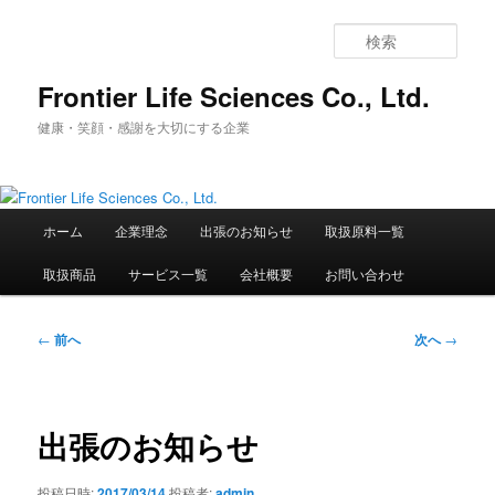
メ
イ
検
ン
索
コ
Frontier Life Sciences Co., Ltd.
ン
健康・笑顔・感謝を大切にする企業
テ
ン
ツ
へ
メ
移
ホーム
企業理念
出張のお知らせ
取扱原料一覧
イ
動
ン
取扱商品
サービス一覧
会社概要
お問い合わせ
メ
ニ
ュ
投
←
前へ
次へ
→
ー
稿
ナ
ビ
ゲ
出張のお知らせ
ー
シ
投稿日時:
2017/03/14
投稿者:
admin