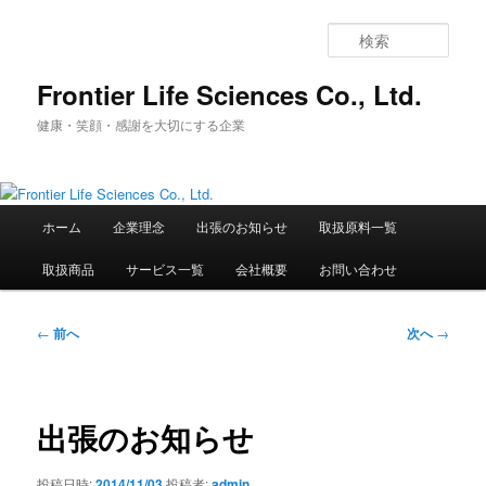
メ
イ
検
ン
索
コ
Frontier Life Sciences Co., Ltd.
ン
健康・笑顔・感謝を大切にする企業
テ
ン
ツ
へ
メ
移
ホーム
企業理念
出張のお知らせ
取扱原料一覧
イ
動
ン
取扱商品
サービス一覧
会社概要
お問い合わせ
メ
ニ
ュ
投
←
前へ
次へ
→
ー
稿
ナ
ビ
ゲ
出張のお知らせ
ー
シ
投稿日時:
2014/11/03
投稿者:
admin