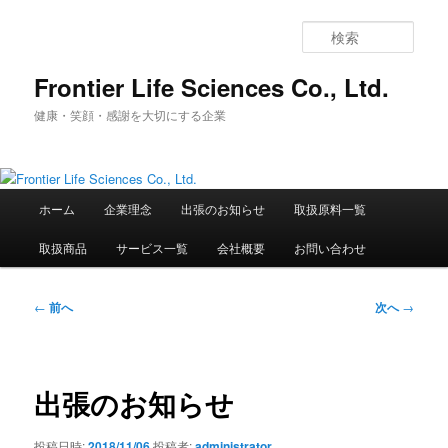
メ
イ
検
ン
索
コ
Frontier Life Sciences Co., Ltd.
ン
健康・笑顔・感謝を大切にする企業
テ
ン
ツ
へ
メ
移
ホーム
企業理念
出張のお知らせ
取扱原料一覧
イ
動
ン
取扱商品
サービス一覧
会社概要
お問い合わせ
メ
ニ
ュ
投
←
前へ
次へ
→
ー
稿
ナ
ビ
ゲ
出張のお知らせ
ー
シ
投稿日時:
2018/11/06
投稿者:
administrator