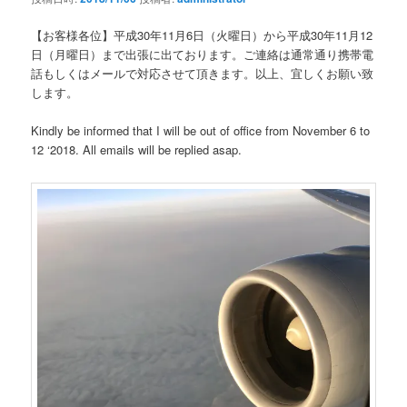
ョ
ン
【お客様各位】平成30年11月6日（火曜日）から平成30年11月12
日（月曜日）まで出張に出ております。ご連絡は通常通り携帯電
話もしくはメールで対応させて頂きます。以上、宜しくお願い致
します。
Kindly be informed that I will be out of office from November 6 to
12 ‘2018. All emails will be replied asap.